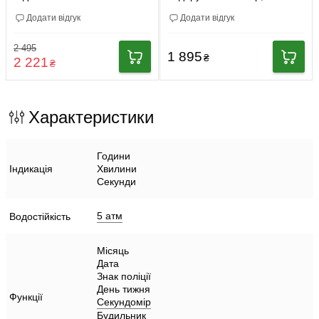
компасом наручний
Додати відгук
Додати відгук
годинник Besta
2 495
1 895
₴
2 221
₴
Характеристики
Години
Індикація
Хвилини
Секунди
5 атм
Водостійкість
Місяць
Дата
Знак поліції
День тижня
Функції
Секундомір
Будильник