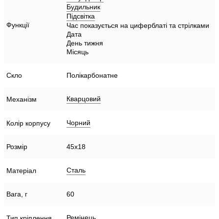
Будильник
Підсвітка
Функції
Час показується на циферблаті та стрілками
Дата
День тижня
Місяць
Скло
Полікарбонатне
Кварцовий
Механізм
Чорний
Колір корпусу
Розмір
45х18
Сталь
Матеріал
Вага, г
60
Ремінець
Тип кріплення