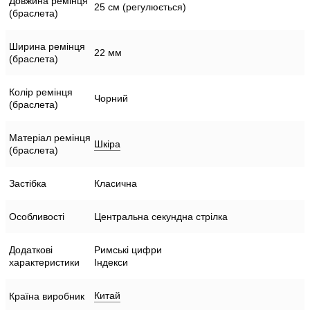
Довжина ремінця
25 см (регулюється)
(браслета)
Ширина ремінця
22 мм
(браслета)
Колір ремінця
Чорний
(браслета)
Матеріал ремінця
Шкіра
(браслета)
Застібка
Класична
Особливості
Центральна секундна стрілка
Додаткові
Римські цифри
характеристики
Індекси
Китай
Країна виробник