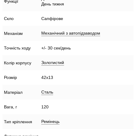
Функції
День тижня
Скло
Сапфірове
Механічний з автопідзаводом
Механізм
Точність ходу
+/- 30 сек/день
Золотистий
Колір корпусу
Розмір
42х13
Сталь
Матеріал
Вага, г
120
Ремінець
Тип кріплення