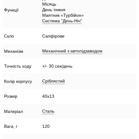
Місяць
День тижня
Функції
Маятник «Турбійон»
Система "День-Ніч"
Скло
Сапфірове
Механічний з автопідзаводом
Механізм
Точність ходу
+/- 30 сек/день
Сріблястий
Колір корпусу
Розмір
40х13
Сталь
Матеріал
Вага, г
120