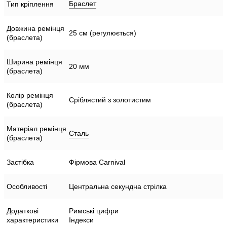
Браслет
Тип кріплення
Довжина ремінця
25 см (регулюється)
(браслета)
Ширина ремінця
20 мм
(браслета)
Колір ремінця
Сріблястий з золотистим
(браслета)
Матеріал ремінця
Сталь
(браслета)
Застібка
Фірмова Carnival
Особливості
Центральна секундна стрілка
Додаткові
Римські цифри
характеристики
Індекси