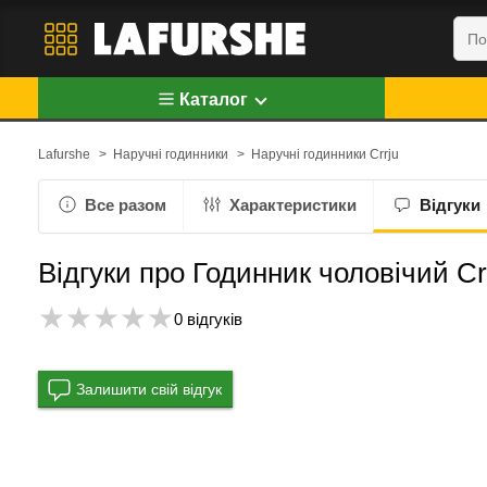
Каталог
Lafurshe
>
Наручні годинники
>
Наручні годинники Crrju
Все разом
Характеристики
Відгуки
Відгуки про Годинник чоловічий Cr
0 відгуків
Залишити свій відгук