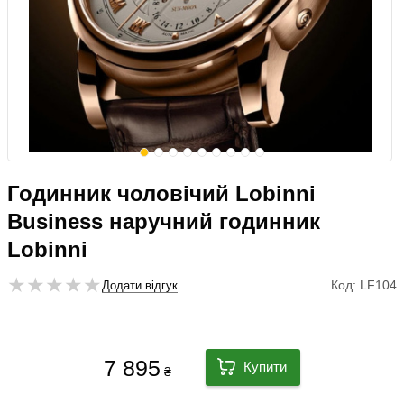
Годинник чоловічий Lobinni
Business наручний годинник
Lobinni
Код: LF104
Додати відгук
7 895
Купити
₴