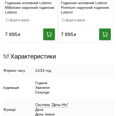
Годинник чоловічий Lobinni
Годинник чоловічий Lobinni
Millionare наручний годинник
Premium наручний годинник
Lobinni
Lobinni
Додати відгук
Додати відгук
7 895
7 895
₴
₴
Характеристики
Формат часу
12/24 год
Години
Індикація
Хвилини
Секунди
Система "День-Ніч"
Функції
Дата
День тижня