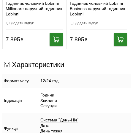
Годинник чоловічий Lobinni
Годинник чоловічий Lobinni
Millionare наручний годинник
Business наручний годинник
Lobinni
Lobinni
Додати відгук
Додати відгук
7 895
7 895
₴
₴
Характеристики
Формат часу
12/24 год
Години
Індикація
Хвилини
Секунди
Система "День-Ніч"
Дата
Функції
День тижня