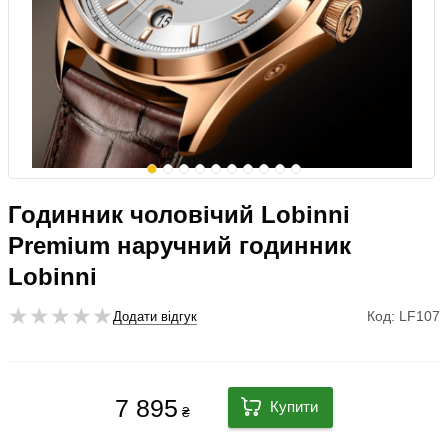
Годинник чоловічий Lobinni
Premium наручний годинник
Lobinni
Код: LF107
Додати відгук
7 895
Купити
₴