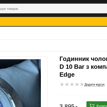
Годинник чолов
D 10 Bar з ком
Edge
Додати відгук
3 895
Купит