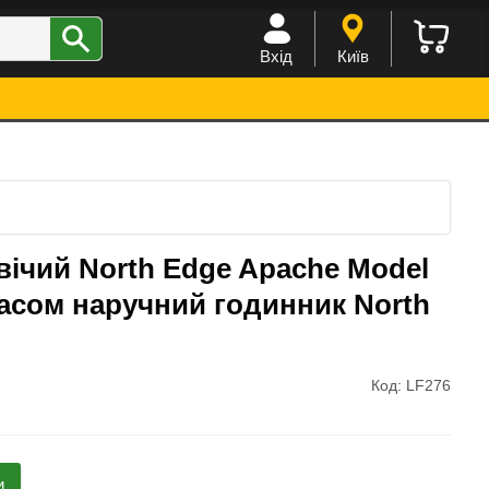
Вхід
Київ
ічий North Edge Apache Model
пасом наручний годинник North
Код: LF276
и