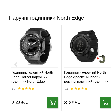
Наручні годинники North Edge
Годинник чоловічий North
Годинник чоловічий North
Edge Hornet наручний
Edge Apache Rubber 2
годинник North Edge
ремінці наручний годинник
North Edge
1
2
2 495
3 295
₴
₴