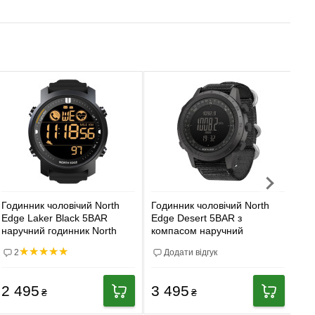
Годинник чоловічий North
Годинник чоловічий North
Го
Edge Laker Black 5BAR
Edge Desert 5BAR з
Ed
наручний годинник North
компасом наручний
на
Edge
годинник North Edge
Ed
2
Додати відгук
2 495
3 495
1
₴
₴