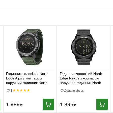
Годинник чоловічий North
Годинник чоловічий North
Edge Alps з компасом
Edge Nexus з компасом
наручний годинник North
наручний годинник North
Edge
Edge
1
Додати відгук
1 989
1 895
₴
₴