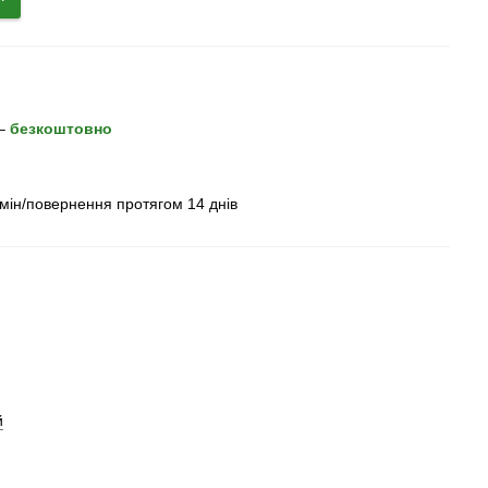
 –
безкоштовно
бмін/повернення протягом 14 днів
й