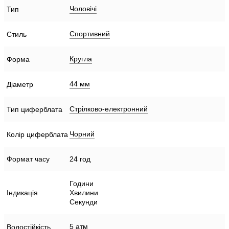
Чоловічі
Тип
Спортивний
Стиль
Кругла
Форма
44 мм
Діаметр
Стрілково-електронний
Тип циферблата
Чорний
Колір циферблата
Формат часу
24 год
Години
Індикація
Хвилини
Секунди
5 атм
Водостійкість