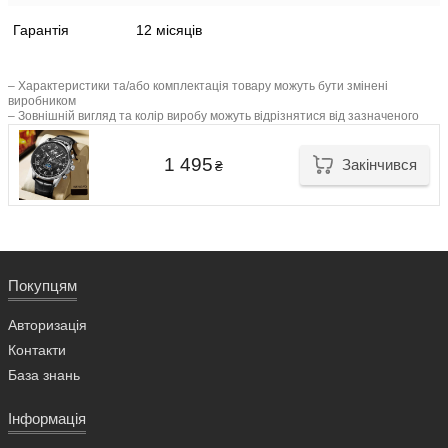
Гарантія
12 місяців
– Характеристики та/або комплектація товару можуть бути змінені
виробником
– Зовнішній вигляд та колір виробу можуть відрізнятися від зазначеного
1 495
Закінчився
₴
Покупцям
Авторизація
Контакти
База знань
Інформація