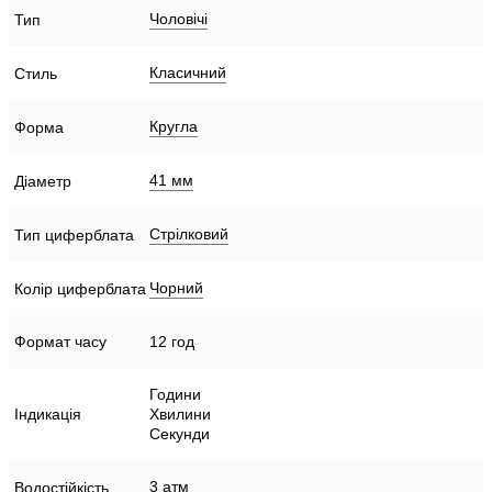
Чоловічі
Тип
Класичний
Стиль
Кругла
Форма
41 мм
Діаметр
Стрілковий
Тип циферблата
Чорний
Колір циферблата
Формат часу
12 год
Години
Індикація
Хвилини
Секунди
3 атм
Водостійкість