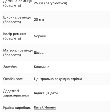
Довжина ремінця
25 см (регулюється)
(браслета)
Ширина ремінця
20 мм
(браслета)
Колір ремінця
Чорний
(браслета)
Матеріал ремінця
Шкіра
(браслета)
Застібка
Класична
Особливості
Центральна секундна стрілка
Додаткові
Індикація дати
характеристики
Китай/Японія
Країна виробник