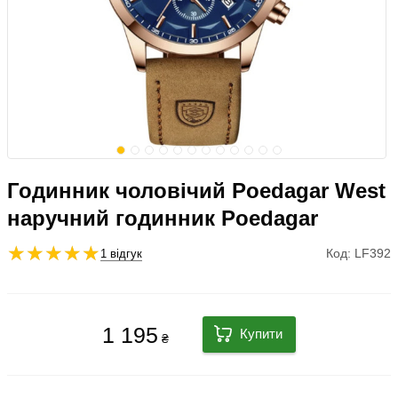
Годинник чоловічий Poedagar West
наручний годинник Poedagar
Код: LF392
1 відгук
1 195
Купити
₴