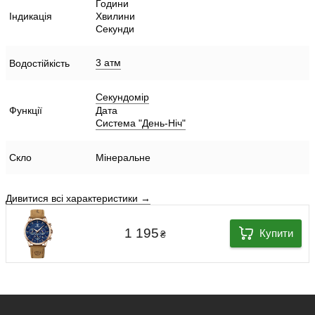
Години
Індикація
Хвилини
Секунди
3 атм
Водостійкість
Секундомір
Функції
Дата
Система "День-Ніч"
Скло
Мінеральне
Дивитися всі характеристики →
1 195
Купити
₴