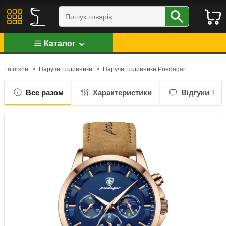
Каталог
Lafurshe
>
Наручні годинники
>
Наручні годинники Poedagar
Все разом
Характеристики
Відгуки
1