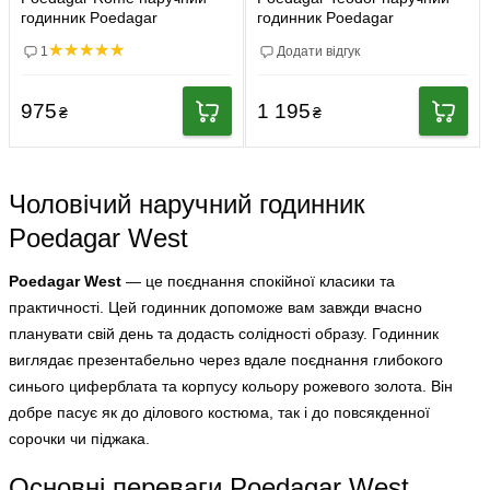
годинник Poedagar
годинник Poedagar
1
Додати відгук
975
1 195
₴
₴
Чоловічий наручний годинник
Poedagar West
Poedagar West
— це поєднання спокійної класики та
практичності. Цей годинник допоможе вам завжди вчасно
планувати свій день та додасть солідності образу. Годинник
виглядає презентабельно через вдале поєднання глибокого
синього циферблата та корпусу кольору рожевого золота. Він
добре пасує як до ділового костюма, так і до повсякденної
сорочки чи піджака.
Основні переваги Poedagar West