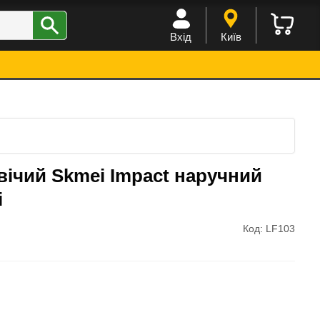
Вхід
Київ
ічий Skmei Impact наручний
i
Код: LF103