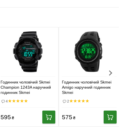
Годинник чоловічий Skmei
Годинник чоловічий Skmei
Го
Champion 1243A наручний
Amigo наручний годинник
Li
годинник Skmei
Skmei
Sk
4
2
595
575
8
₴
₴