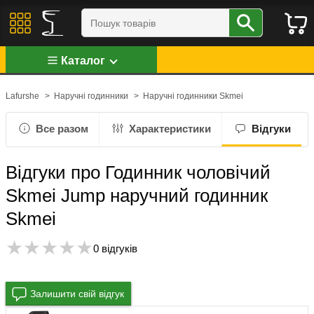
Каталог
Lafurshe
>
Наручні годинники
>
Наручні годинники Skmei
Все разом
Характеристики
Відгуки
Відгуки про Годинник чоловічий
Skmei Jump наручний годинник
Skmei
0 відгуків
Залишити свій відгук