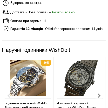
Відправимо
завтра
Доставка «Нова пошта» –
безкоштовно
Оплата при отриманні
Гарантія 12 місяців
. Обмін/повернення протягом 14 днів
Наручні годинники WishDoIt
-36%
Годинник чоловічий WishDoIt
Чоловічий наручний
Baks наручний годинник
годинник WishDoIt Baron