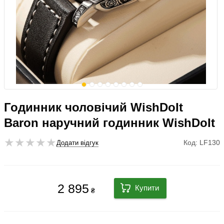
Годинник чоловічий WishDoIt
Baron наручний годинник WishDoIt
Код: LF130
Додати відгук
2 895
Купити
₴