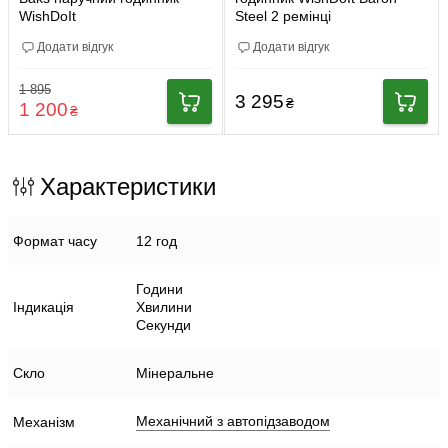
WishDoIt
Steel 2 ремінці
Додати відгук
Додати відгук
1 895
3 295
₴
1 200
₴
Характеристики
Формат часу
12 год
Години
Індикація
Хвилини
Секунди
Скло
Мінеральне
Механічний з автопідзаводом
Механізм