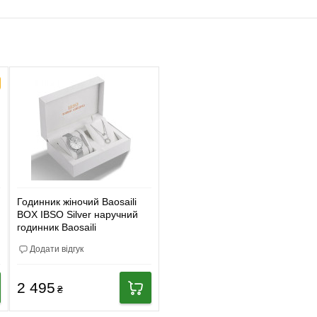
Годинник жіночий Baosaili
BOX IBSO Silver наручний
годинник Baosaili
Додати відгук
2 495
₴