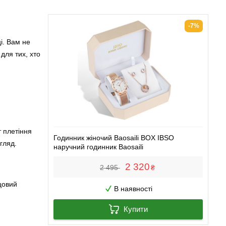
-7%
і. Вам не
для тих, хто
т плетіння
Годинник жіночий Baosaili BOX IBSO
гляд.
наручний годинник Baosaili
2 320
2 495
₴
цовий
В наявності
Купити