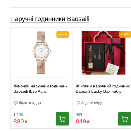
Наручні годинники Baosaili
-26%
-14%
Жіночий наручний годинник
Жіночий наручний годинник
Baosaili Ibso Aura
Baosaili Lucky Box набір
Додати відгук
Додати відгук
1 195
989
880
849
₴
₴