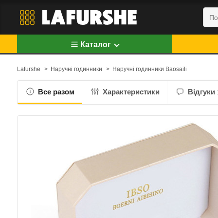
Каталог
Lafurshe
>
Наручні годинники
>
Наручні годинники Baosaili
Все разом
Характеристики
Відгуки