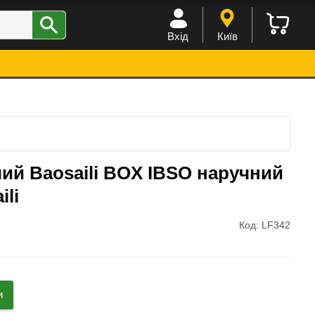
Вхід
Київ
ий Baosaili BOX IBSO наручний
ili
Код: LF342
и