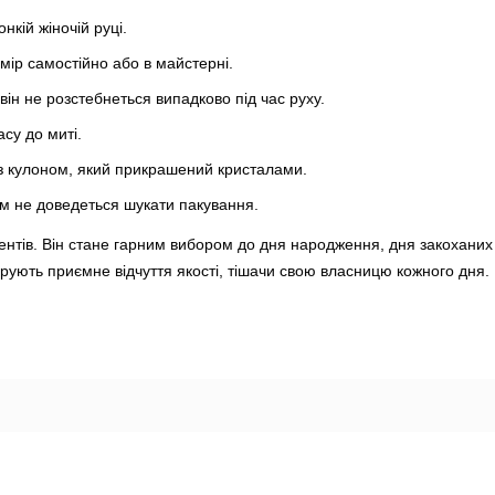
нкій жіночій руці.
змір самостійно або в майстерні.
ін не розстебнеться випадково під час руху.
су до миті.
з кулоном, який прикрашений кристалами.
ам не доведеться шукати пакування.
нтів. Він стане гарним вибором до дня народження, дня закоханих 
арують приємне відчуття якості, тішачи свою власницю кожного дня.