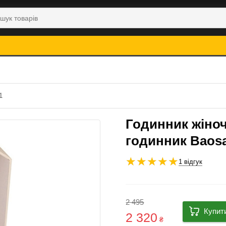
1
Годинник жіноч
годинник Baosa
1 відгук
2 495
Купит
2 320
₴