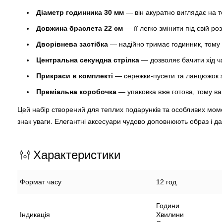
Діаметр годинника 30 мм
— він акуратно виглядає на то
Довжина браслета 22 см
— її легко змінити під свій ро
Дворівнева застібка
— надійно тримає годинник, тому в
Центральна секундна стрілка
— дозволяє бачити хід ча
Прикраси в комплекті
— сережки-пусети та ланцюжок 
Преміальна коробочка
— упаковка вже готова, тому в
Цей набір створений для теплих подарунків та особливих моме
знак уваги. Елегантні аксесуари чудово доповнюють образ і д
Характеристики
Формат часу
12 год
Години
Індикація
Хвилини