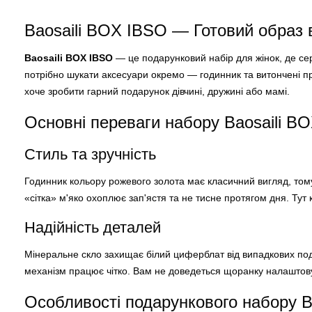
Baosaili BOX IBSO — Готовий образ в
Baosaili BOX IBSO
— це подарунковий набір для жінок, де сер
потрібно шукати аксесуари окремо — годинник та витончені пр
хоче зробити гарний подарунок дівчині, дружині або мамі.
Основні переваги набору Baosaili B
Стиль та зручність
Годинник кольору рожевого золота має класичний вигляд, тому 
«сітка» м'яко охоплює зап'ястя та не тисне протягом дня. Тут
Надійність деталей
Мінеральне скло захищає білий циферблат від випадкових подр
механізм працює чітко. Вам не доведеться щоранку налаштову
Особливості подарункового набору B