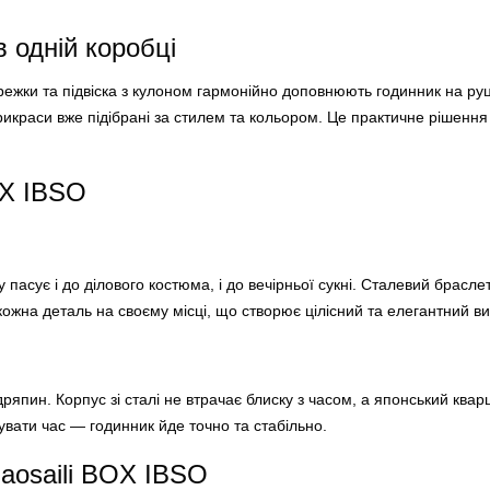
 одній коробці
ежки та підвіска з кулоном гармонійно доповнюють годинник на руц
икраси вже підібрані за стилем та кольором. Це практичне рішення 
OX IBSO
пасує і до ділового костюма, і до вечірньої сукні. Сталевий брасле
 кожна деталь на своєму місці, що створює цілісний та елегантний ви
япин. Корпус зі сталі не втрачає блиску з часом, а японський квар
вати час — годинник йде точно та стабільно.
aosaili BOX IBSO