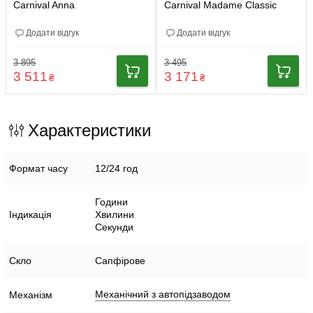
Carnival Anna
Carnival Madame Classic
Додати відгук
Додати відгук
3 895
3 495
3 511
3 171
₴
₴
Характеристики
Формат часу
12/24 год
Години
Індикація
Хвилини
Секунди
Скло
Сапфірове
Механічний з автопідзаводом
Механізм