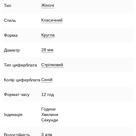
Жіночі
Тип
Класичний
Стиль
Кругла
Форма
28 мм
Діаметр
Стрілковий
Тип циферблата
Синій
Колір циферблата
Формат часу
12 год
Години
Індикація
Хвилини
Секунди
3 атм
Водостійкість