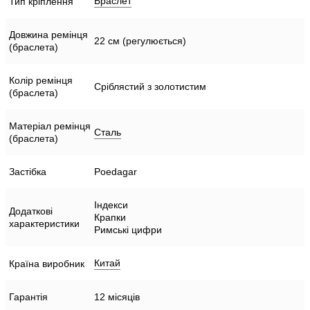
Браслет
Тип кріплення
Довжина ремінця
22 см (регулюється)
(браслета)
Колір ремінця
Сріблястий з золотистим
(браслета)
Матеріал ремінця
Сталь
(браслета)
Застібка
Poedagar
Індекси
Додаткові
Крапки
характеристики
Римські цифри
Китай
Країна виробник
Гарантія
12 місяців