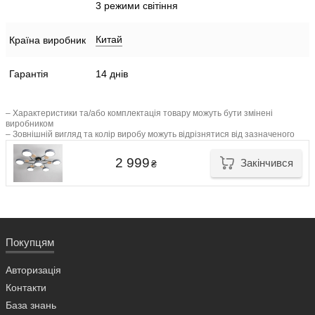
3 режими світіння
Китай
Країна виробник
Гарантія
14 днів
– Характеристики та/або комплектація товару можуть бути змінені
виробником
– Зовнішній вигляд та колір виробу можуть відрізнятися від зазначеного
2 999
Закінчився
₴
Покупцям
Авторизація
Контакти
База знань