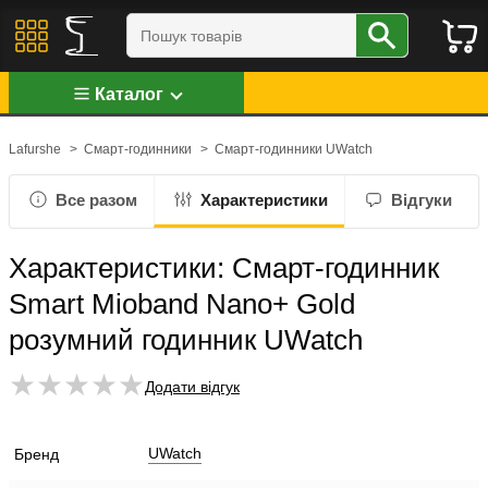
Каталог
Lafurshe
>
Смарт-годинники
>
Смарт-годинники UWatch
Все разом
Характеристики
Відгуки
Характеристики: Смарт-годинник
Smart Mioband Nano+ Gold
розумний годинник UWatch
Додати відгук
UWatch
Бренд