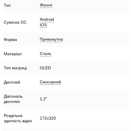
Жіночі
Тип
Android
Сумісна ОС
IOS
Прямокутна
Форма
Сталь
Матеріал
Тип матриці
OLED
Сенсорний
Дисплей
Діагональ
1.2"
дисплея
Роздільна
172x320
здатність відео