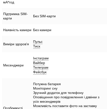
мА*год
Підтримка SIM-
Без SIM-карти
карти
Наявність камери
Без камери
Пульс
Виміри здоров'я
Тиск
Інстаграм
Вайбер
Месенджери
Телеграм
Фейсбук
Потужна батарея
Моніторинг сну
Зручний додаток для телефону
Оповіщення про повідомлення і дзвінки з
усіх месенджерів
Можливість поставити фото на заставку
Особливості