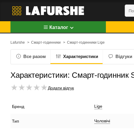
Каталог
Lafurshe
>
Смарт-годинники
>
Смарт-годинники Lige
Все разом
Характеристики
Відгуки
Характеристики: Смарт-годинник S
Додати відгук
Lige
Бренд
Чоловічі
Тип