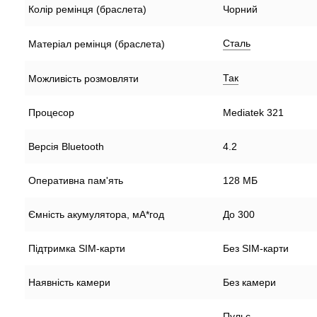
Колір ремінця (браслета)
Чорний
Сталь
Матеріал ремінця (браслета)
Так
Можливість розмовляти
Процесор
Mediatek 321
Версія Bluetooth
4.2
Оперативна пам'ять
128 МБ
Ємність акумулятора, мА*год
До 300
Підтримка SIM-карти
Без SIM-карти
Наявність камери
Без камери
Пульс