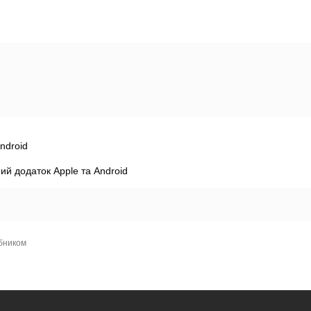
ndroid
ий додаток Apple та Android
обником