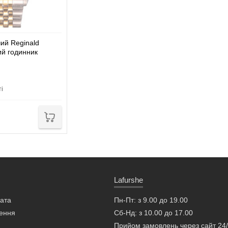
ий Reginald
ий годинник
ті
Lafurshe
лата
Пн-Пт: з 9.00 до 19.00
ення
Сб-Нд: з 10.00 до 17.00
Прийом замовлень через сайт 24