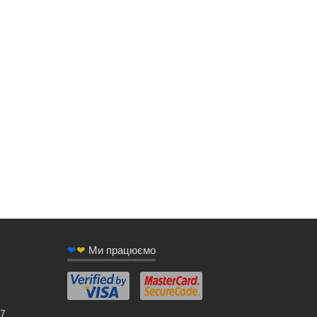
❤
❤
Ми працюємо
/7