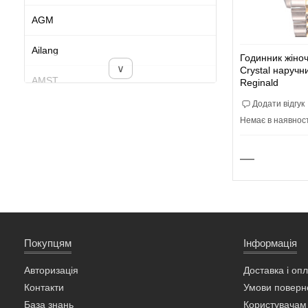
AGM
Ailang
Годинник жіноч
∨
Crystal наручн
AMST
Reginald
Додати відгук
Aocasdiy
Немає в наявнос
Bailong
—
Baosaili
Bee Sister
Belushi
Покупцям
Інформація
Benyar
Авторизація
Доставка і оп
Контакти
Умови поверн
Best-Time
База знань
Користувачам