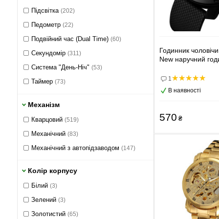
50х46 мм
(1)
Підсвітка
(202)
51 мм
(2)
Педометр
(22)
52 мм
(5)
Подвійний час (Dual Time)
(60)
55 мм
(3)
Годинник чоловічи
Секундомір
(311)
20.2х18.2 мм
(0)
New наручний год
Система "День-Ніч"
(53)
23 мм
(0)
1
Таймер
(73)
24 мм
(0)
В наявності
Фітнес-трекер
(11)
25 мм
(0)
Механізм
Хронограф
(82)
26 мм
(0)
570
₴
Кварцовий
(519)
27 мм
(0)
Механічний
(83)
28 мм
(0)
Механічний з автопідзаводом
(147)
28x21 мм
(0)
Колір корпусу
28.2х19.2 мм
(0)
29 мм
Білий
(0)
(3)
30 мм
Зелений
(0)
(3)
31 мм
Золотистий
(0)
(65)