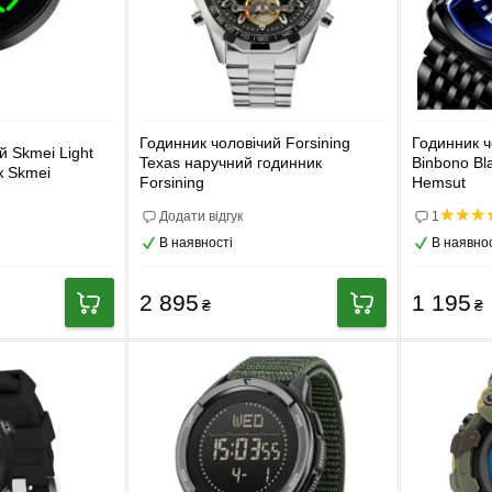
Годинник чоловічий Forsining
Годинник ч
й Skmei Light
Texas наручний годинник
Binbono Bl
к Skmei
Forsining
Hemsut
Додати відгук
1
В наявності
В наявнос
2 895
1 195
₴
₴