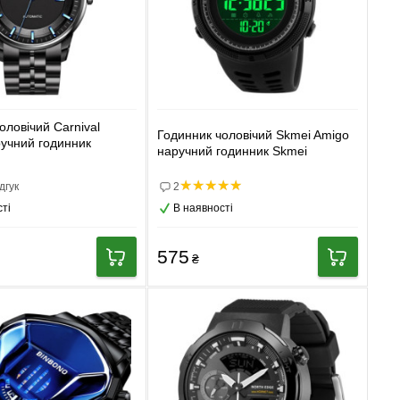
оловічий Carnival
Годинник чоловічий Skmei Amigo
ручний годинник
наручний годинник Skmei
дгук
2
ті
В наявності
575
₴