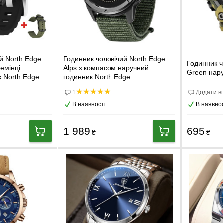
й North Edge
Годинник чоловічий North Edge
Годинник 
емінці
Alps з компасом наручний
Green нар
к North Edge
годинник North Edge
1
Додати ві
В наявності
В наявнос
1 989
695
₴
₴