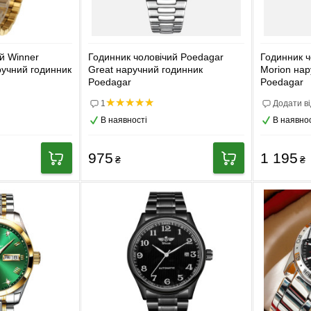
й Winner
Годинник чоловічий Poedagar
Годинник ч
ручний годинник
Great наручний годинник
Morion нар
Poedagar
Poedagar
1
Додати ві
В наявності
В наявнос
975
1 195
₴
₴