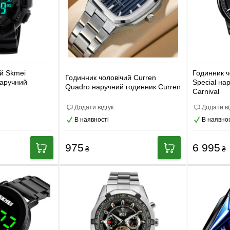
ий Skmei
Годинник ч
Годинник чоловічий Curren
наручний
Special на
Quadro наручний годинник Curren
Carnival
Додати відгук
Додати ві
В наявності
В наявнос
975
6 995
₴
₴