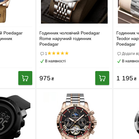
ий Poedagar
Годинник чоловічий Poedagar
Годинник ч
динник
Rome наручний годинник
Teodor нар
Poedagar
Poedagar
1
Додати ві
В наявності
В наявнос
975
1 195
₴
₴