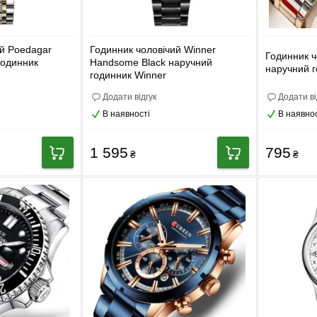
ий Poedagar
Годинник чоловічий Winner
Годинник ч
годинник
Handsome Black наручний
наручний г
годинник Winner
Додати відгук
Додати ві
В наявності
В наявнос
1 595
795
₴
₴