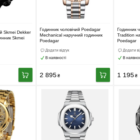
Годинник чоловічий Poedagar
Годинник ч
й Skmei Dekker
Mechanical наручний годинник
Tradition 
инник Skmei
Poedagar
Poedagar
Додати відгук
Додати ві
В наявності
В наявнос
2 895
1 195
₴
₴