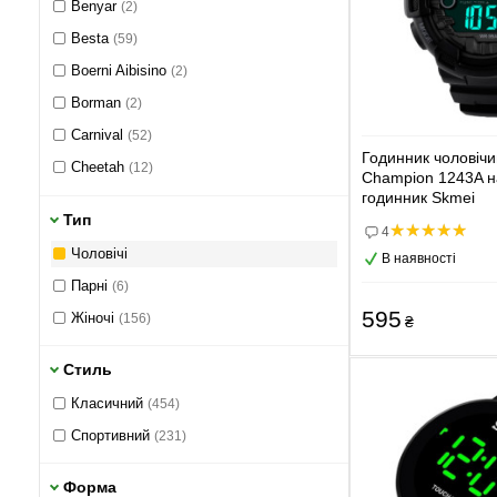
Benyar
(2)
Besta
(59)
Boerni Aibisino
(2)
Borman
(2)
Carnival
(52)
Годинник чоловіч
Cheetah
(12)
Champion 1243A 
годинник Skmei
Civo
(1)
Тип
Crrju
(3)
4
Чоловічі
В наявності
Curren
(54)
Парні
(6)
Forsining
(26)
595
Жіночі
(156)
₴
GoldenHour
(7)
Guanquin
(5)
Стиль
Hemsut
(12)
Класичний
(454)
Jaragar
(8)
Спортивний
(231)
Lee Cooper
(38)
Форма
Lige
(5)