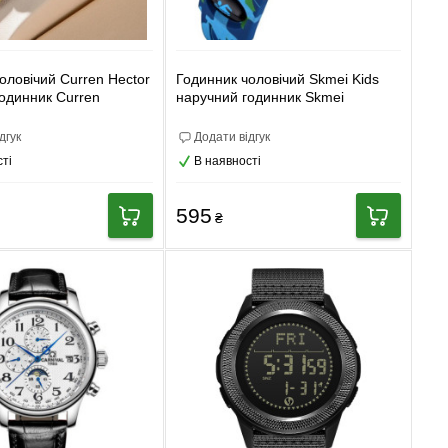
оловічий Curren Hector
Годинник чоловічий Skmei Kids
одинник Curren
наручний годинник Skmei
дгук
Додати відгук
ті
В наявності
595
₴