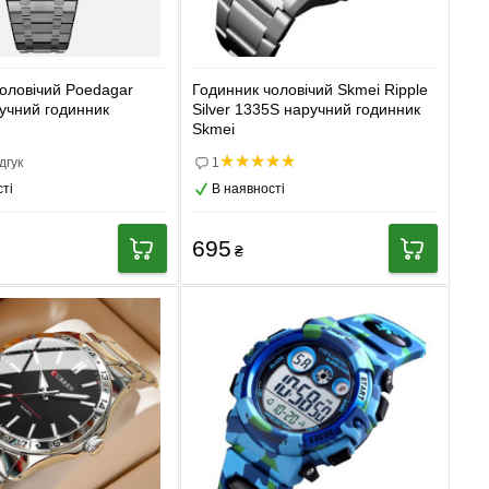
оловічий Poedagar
Годинник чоловічий Skmei Ripple
учний годинник
Silver 1335S наручний годинник
Skmei
дгук
1
ті
В наявності
695
₴