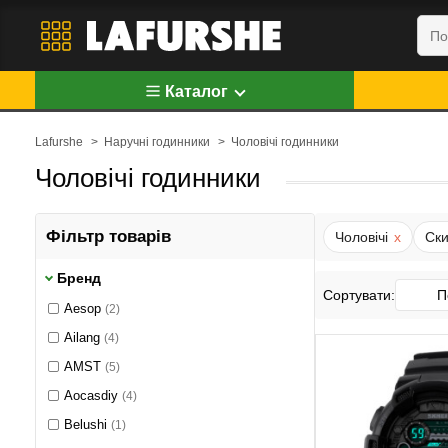
Каталог
Lafurshe
>
Наручні годинники
>
Чоловічі годинники
Чоловічі годинники
Фільтр товарів
Чоловічі
x
Ски
Бренд
Сортувати:
П
Aesop
(2)
Ailang
(4)
AMST
(5)
Aocasdiy
(4)
Belushi
(1)