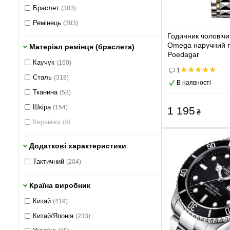
Браслет
(303)
Ремінець
(383)
Годинник чоловіч
Omega наручний 
Матеріал ремінця (браслета)
Poedagar
Каучук
(160)
1
Сталь
(318)
В наявності
Тканина
(53)
Шкіра
(154)
1 195
₴
Кераміка
(0)
Додаткові характеристики
Тактичний
(204)
Країна виробник
Китай
(419)
Китай/Японія
(233)