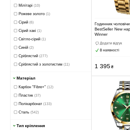
31х21 мм
Мілітарі
(0)
(10)
32 мм
Рожеве золото
(0)
(1)
34 мм
Сірий
(0)
(6)
Годинник чоловічи
BestSeller New на
34х27 мм
Сірий хакі
(0)
(1)
Winner
39x31 мм
Світло-сірий
(0)
(1)
Додати відгук
Синій
(2)
В наявності
Сріблястий
(277)
Сріблястий з золотистим
(11)
1 395
₴
Темно-зелений
(10)
Матеріал
Темно-сірий
(1)
Карбон "Fibre+"
(12)
Чорний
(274)
Пластик
(37)
М'ятний
(0)
Полікарбонат
(133)
Рожевий
(0)
Сталь
(542)
Червоний
(0)
Тип кріплення