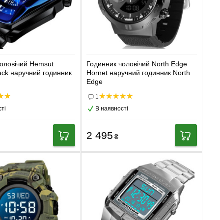
оловічий Hemsut
Годинник чоловічий North Edge
ack наручний годинник
Hornet наручний годинник North
Edge
1
ті
В наявності
2 495
₴