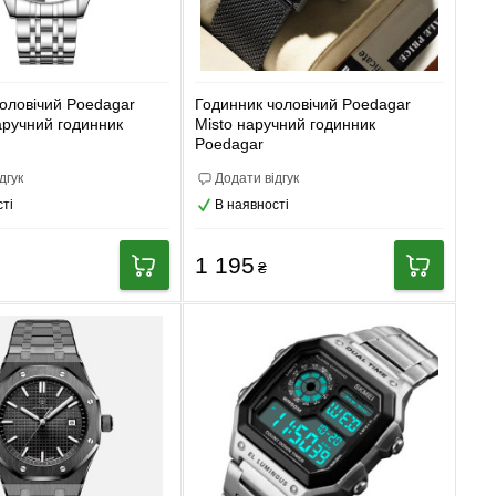
оловічий Poedagar
Годинник чоловічий Poedagar
наручний годинник
Misto наручний годинник
Poedagar
дгук
Додати відгук
ті
В наявності
1 195
₴