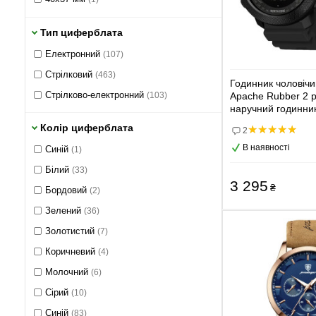
T5
(4)
40х25 мм
(2)
Weide
(2)
Тип циферблата
40х35 мм
(3)
Winner
(43)
Електронний
(107)
40х38 мм
(4)
WishDoIt
(7)
Стрілковий
(463)
41 мм
(61)
Годинник чоловічи
Baosaili
(0)
Стрілково-електронний
(103)
Apache Rubber 2 р
41х38 мм
(1)
Bee Sister
наручний годинни
(0)
42 мм
(103)
Колір циферблата
CL
(0)
2
42х40 мм
(1)
В наявності
Geneva
Cиній
(1)
(0)
42х41 мм
(1)
Longbo
Білий
(33)
(0)
42х45.2 мм
3 295
(1)
₴
Reginald
Бордовий
(0)
(2)
42.2 мм
(1)
Sunkta
Зелений
(0)
(36)
43 мм
(53)
Золотистий
(7)
43x35 мм
(1)
Коричневий
(4)
43.2 мм
(3)
Молочний
(6)
44 мм
(57)
Сірий
(10)
44x40 мм
(1)
Синій
(83)