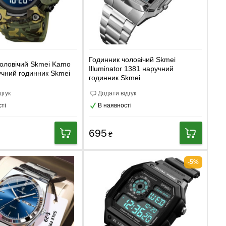
Годинник чоловічий Skmei
чоловічий Skmei Kamo
Illuminator 1381 наручний
учний годинник Skmei
годинник Skmei
дгук
Додати відгук
ті
В наявності
695
₴
-5%