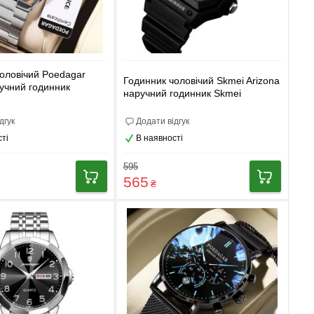
оловічий Poedagar
Годинник чоловічий Skmei Arizona
учний годинник
наручний годинник Skmei
дгук
Додати відгук
ті
В наявності
595
565
₴