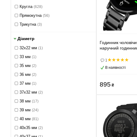
Lobinni
Кругла
(6)
(628)
Mark FairWhale
Прямокутна
(56)
(1)
MegaLith
Трикутна
(4)
(3)
Naviforce
(52)
Діаметр
North Edge
(54)
Годинник чоловічи
32х22 мм
наручний годинни
(1)
Ochstin
(2)
33 мм
(1)
Olevs
(2)
1
35 мм
(2)
В наявності
Pagani Design
(1)
36 мм
(2)
Peak X
(4)
895
37 мм
(1)
₴
Poedagar
(86)
37х32 мм
(2)
Sanda
(15)
38 мм
(17)
Scrox
(1)
39 мм
(24)
Shengke
(1)
40 мм
(81)
Skmei
(82)
40x35 мм
(2)
Smael
(9)
40x37 мм
(1)