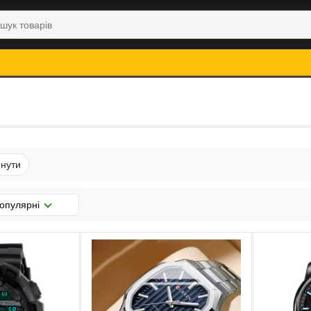
нути
опулярні